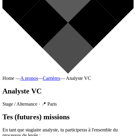
Home
—
A propos
—
Carrières
—
Analyste VC
Analyste VC
Stage / Alternance
· 📍 Paris
Tes (futures) missions
En tant que stagiaire analyste, tu participeras à l'ensemble du
processus de levée :