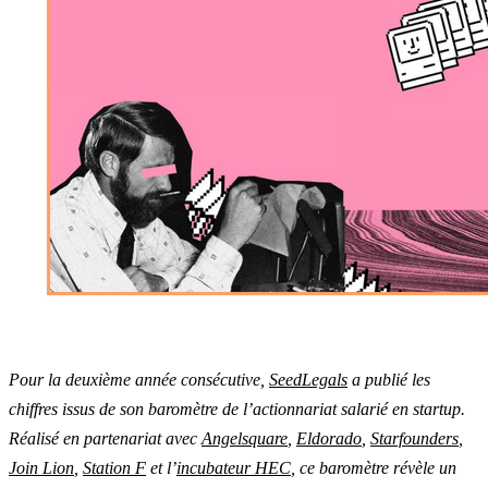
Pour la deuxième année consécutive,
SeedLegals
a publié les
chiffres issus de son baromètre de l’actionnariat salarié en startup.
Réalisé en partenariat avec
Angelsquare
,
Eldorado
,
Starfounders
,
Join Lion
,
Station F
et l’
incubateur HEC
, ce baromètre révèle un