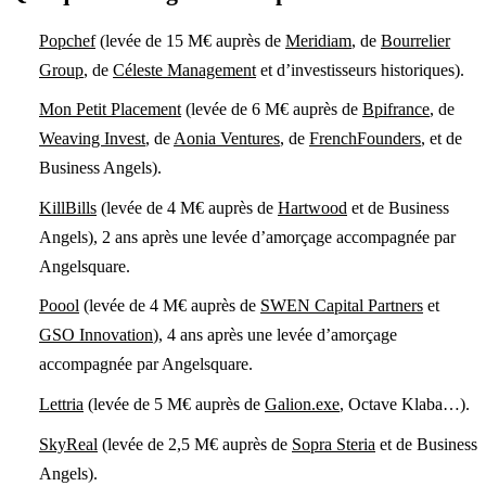
Popchef
(levée de 15 M€ auprès de
Meridiam
, de
Bourrelier
Group
, de
Céleste Management
et d’investisseurs historiques).
Mon Petit Placement
(levée de 6 M€ auprès de
Bpifrance
, de
Weaving Invest
, de
Aonia Ventures
, de
FrenchFounders
, et de
Business Angels).
KillBills
(levée de 4 M€ auprès de
Hartwood
et de Business
Angels), 2 ans après une levée d’amorçage accompagnée par
Angelsquare.
Poool
(levée de 4 M€ auprès de
SWEN Capital Partners
et
GSO Innovation
), 4 ans après une levée d’amorçage
accompagnée par Angelsquare.
Lettria
(levée de 5 M€ auprès de
Galion.exe
, Octave Klaba…).
SkyReal
(levée de 2,5 M€ auprès de
Sopra Steria
et de Business
Angels).