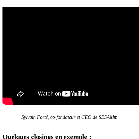
Sylvain Forté, co-fon
da
teur et CEO de SESAMm
Quelques closings en exemple :